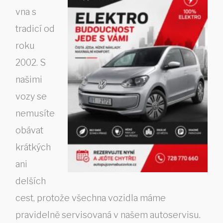
vna s
tradicí od
roku
2002. S
našimi
vozy se
nemusíte
obávat
krátkých
ani
delších
cest, protože všechna vozidla máme
pravidelně servisovaná v našem autoservisu.