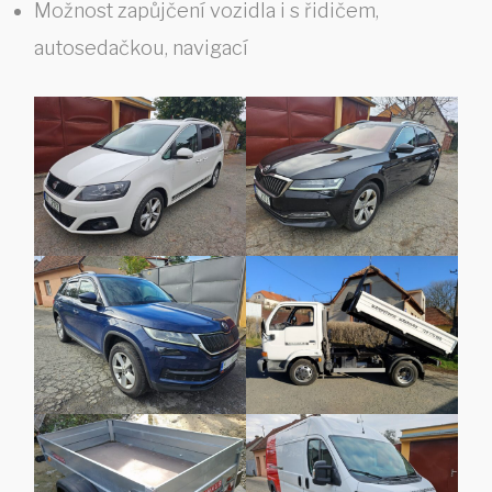
Možnost zapůjčení vozidla i s řidičem,
autosedačkou, navigací
Crypto Casinos
Ich habe Crypto Casinos mit B
Welche Modelle e
Bei den reichen die Angebote 