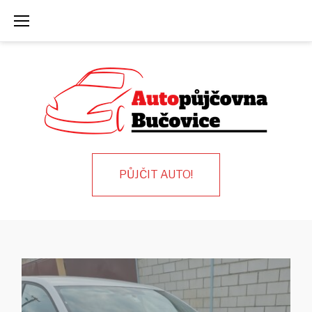
Skip
to
content
PŮJČIT AUTO!
Autopůjčovna
Bučovice