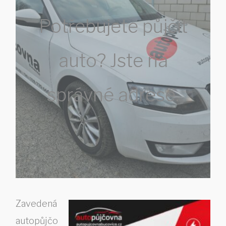
Potřebujete půjčit
auto? Jste na
správné adrese.
Zavedená
autopůjčo