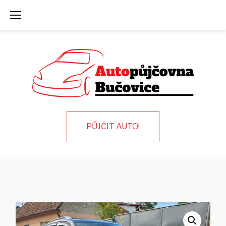
Skip
to
content
PŮJČIT AUTO!