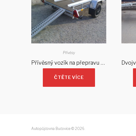
Přívěsy
Přívěsný vozík na přepravu dvou motocyklů, celková hmotnost 750 kg, nebržděný
ČTĚTE VÍCE
Autopůjčovna Bučovice © 2026.