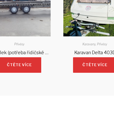
Přívěsy
Karavany
Přívěsy
Dvojvlek (potřeba řidičské oprávnění BE)
Karavan Delta 403
ČTĚTE VÍCE
ČTĚTE VÍCE