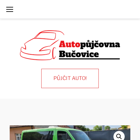
Skip
to
content
PŮJČIT AUTO!