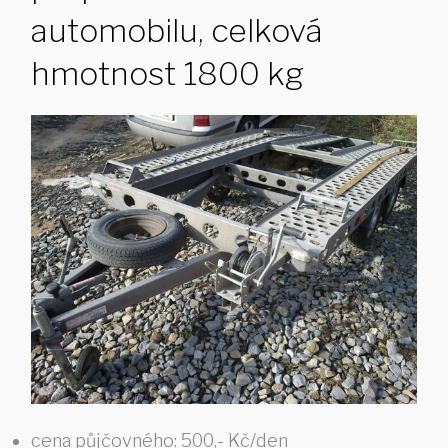
automobilu, celková
hmotnost 1800 kg
cena půjčovného:
500,- Kč/den