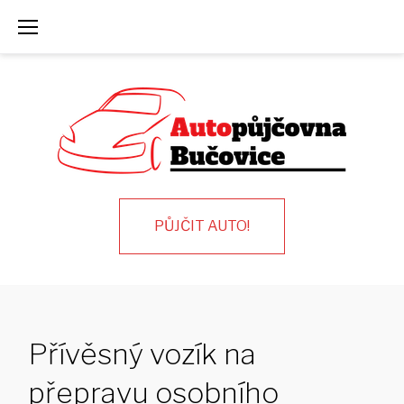
Skip
to
content
PŮJČIT AUTO!
Přívěsný vozík na
přepravu osobního